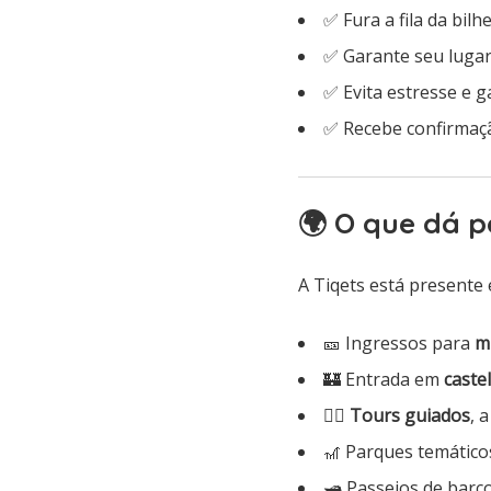
✅ Fura a fila da bilh
✅ Garante seu lugar
✅ Evita estresse e 
✅ Recebe confirmaçã
🌍 O que dá p
A Tiqets está presente
🎫 Ingressos para
m
🏰 Entrada em
castel
🚶‍♀️
Tours guiados
, 
🎢 Parques temátic
🛥️ Passeios de barco