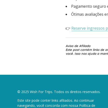
Pagamento seguro 
Ótimas avaliações e
👉
Reserve ingressos 
Aviso de Afiliado
Este post contém links de 
você. Isso nos ajuda a mante
© 2025 Wish For Trips. Todos os direitos reservados.
Este site pode conter links afiliados. Ao continuar
navegando, você concorda com nossa
Política de