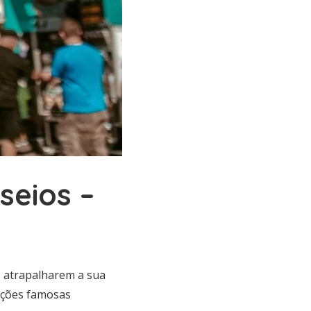
seios –
s atrapalharem a sua
rações famosas