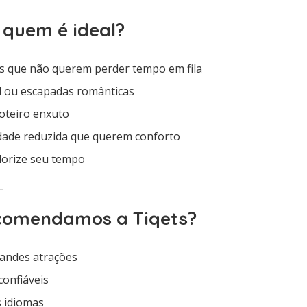
ra quem é ideal?
as que não querem perder tempo em fila
l ou escapadas românticas
roteiro enxuto
dade reduzida que querem conforto
lorize seu tempo
ecomendamos a Tiqets?
grandes atrações
confiáveis
 idiomas