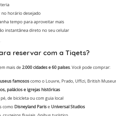
eteria
 no horário desejado
ganha tempo para aproveitar mais
o instantânea direto no seu celular
ara reservar com a Tiqets?
 em mais de
2.000 cidades e 60 países
. Você pode comprar:
useus famosos
como o Louvre, Prado, Uffizi, British Muse
os, palácios e igrejas históricas
a pé, de bicicleta ou com guia local
os como
Disneyland Paris
e
Universal Studios
, cruzeiros fluviais, ônibus turístico