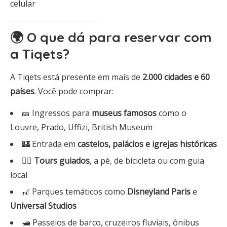
celular
🌍 O que dá para reservar com
a Tiqets?
A Tiqets está presente em mais de
2.000 cidades e 60
países
. Você pode comprar:
🎫 Ingressos para
museus famosos
como o
Louvre, Prado, Uffizi, British Museum
🏰 Entrada em
castelos, palácios e igrejas históricas
🚶‍♀️
Tours guiados
, a pé, de bicicleta ou com guia
local
🎢 Parques temáticos como
Disneyland Paris
e
Universal Studios
🛥️ Passeios de barco, cruzeiros fluviais, ônibus