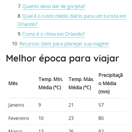
Quanto devo dar de gorjeta?
Qual é o custo médio diário para um turista em
Orlando?
Como é o clima em Orlando?
Recursos úteis para planejar sua viagem
Melhor época para viajar
Precipitaçã
Temp. Mín.
Temp. Máx.
Mês
o Média
Média (°C)
Média (°C)
(mm)
Janeiro
9
21
57
Fevereiro
10
23
80
Março
13
26
92